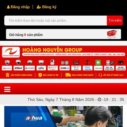
Đăng nhập
Đăng ký
Tìm kiếm
Giỏ hàng
0
sản phẩm
Hiện chưa có sản phẩm nào trong giỏ hàng của bạn
Thứ Sáu, Ngày 7 Tháng 8 Năm 2026 -
-
19
:
21
:
35