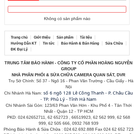
Không có sản phẩm nào
Trang chủ
Giới thiệu
Sản phẩm
Tài liệu
Hướng Dẫn KT
Tin tức
Bảo Hành & Bán Hàng
Sửa Chữa
ĐK Đại Lý
TRUNG TÂM BẢO HÀNH - CÔNG TY CỔ PHẦN HOÀNG NGUYỄN
GROUP
NHÀ PHÂN PHỐI & SỬA CHỮA CAMERA QUAN SÁT, DVR
Trụ Sở Chính: Số 37 - Ngõ 16 - Phan Văn Trường - Cầu Giấy - Hà
Nội
số 6 ngõ 128 Lê Công Thanh - P. Châu Cầu
Chi Nhánh Hà Nam:
- TP. Phủ Lý - Tỉnh Hà Nam
Chi Nhánh Sài Gòn: 123/63 Phan Văn Hớn - Khu Phố 4 - Tân
Thới
Nhất - Quận 12 - TP HCM
PKD: 024.62652711, 62 652723 , 66519923, 62 562 999, 62 568
999, 62 505 666, 0932 768 939
Phòng Bảo Hành & Sửa Chữa : 024.62.692.888 Fax 024 62 652 723