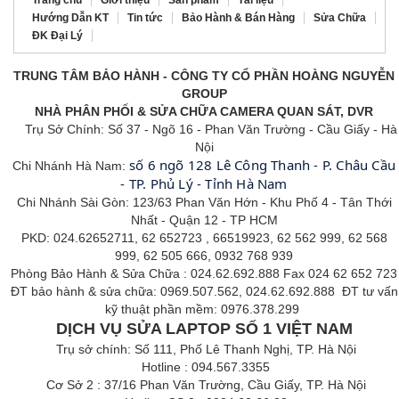
Trang chủ
Giới thiệu
Sản phẩm
Tài liệu
Hướng Dẫn KT
Tin tức
Bảo Hành & Bán Hàng
Sửa Chữa
ĐK Đại Lý
TRUNG TÂM BẢO HÀNH - CÔNG TY CỔ PHẦN HOÀNG NGUYỄN
GROUP
NHÀ PHÂN PHỐI & SỬA CHỮA CAMERA QUAN SÁT, DVR
Trụ Sở Chính: Số 37 - Ngõ 16 - Phan Văn Trường - Cầu Giấy - Hà
Nội
số 6 ngõ 128 Lê Công Thanh - P. Châu Cầu
Chi Nhánh Hà Nam:
- TP. Phủ Lý - Tỉnh Hà Nam
Chi Nhánh Sài Gòn: 123/63 Phan Văn Hớn - Khu Phố 4 - Tân
Thới
Nhất - Quận 12 - TP HCM
PKD: 024.62652711, 62 652723 , 66519923, 62 562 999, 62 568
999, 62 505 666, 0932 768 939
Phòng Bảo Hành & Sửa Chữa : 024.62.692.888 Fax 024 62 652 723
ĐT bảo hành & sửa chữa: 0969.507.562, 024.62.692.888 ĐT tư vấn
kỹ thuật phần mềm: 0976.378.299
DỊCH VỤ SỬA LAPTOP SỐ 1 VIỆT NAM
Trụ sở chính: Số 111, Phố Lê Thanh Nghị, TP. Hà Nội
Hotline : 094.567.3355
Cơ Sở 2 : 37/16 Phan Văn Trường, Cầu Giấy, TP. Hà Nội