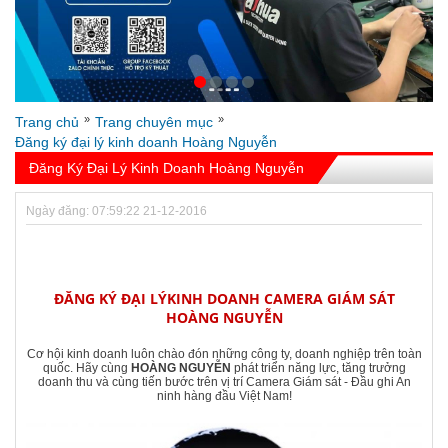
»
»
Trang chủ
Trang chuyên mục
Đăng ký đại lý kinh doanh Hoàng Nguyễn
Đăng Ký Đại Lý Kinh Doanh Hoàng Nguyễn
Ngày đăng: 07:59:22 21-12-2016
ĐĂNG KÝ ĐẠI LÝ
KINH DOANH CAMERA GIÁM SÁT
HOÀNG NGUYỄN
Cơ hội kinh doanh luôn chào đón những công ty, doanh nghiệp trên toàn
quốc. Hãy cùng
HOÀNG NGUYỄN
phát triển năng lực, tăng trưởng
doanh thu và cùng tiến bước trên vị trí Camera Giám sát - Đầu ghi An
ninh hàng đầu Việt Nam!