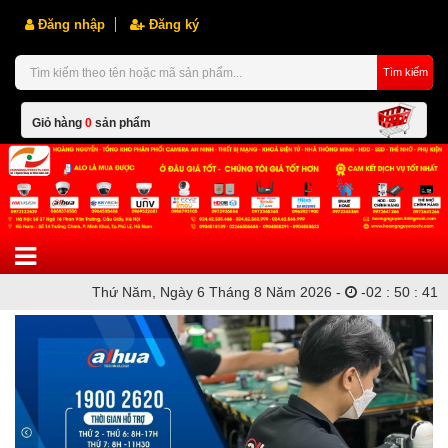
Đăng nhập
Đăng ký
Tìm kiếm
Giỏ hàng
0
sản phẩm
Hiện chưa có sản phẩm nào trong giỏ hàng của bạn
Thứ Năm, Ngày 6 Tháng 8 Năm 2026 -
-
02
:
50
:
41