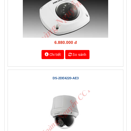
Chi tiết
So sánh
HIKVISION DS-2CD2532F-IW
6.880.000 đ
Chi tiết
So sánh