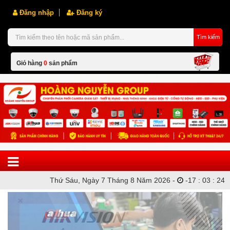
Đăng nhập
Đăng ký
Tìm kiếm
Giỏ hàng
0
sản phẩm
Hiện chưa có sản phẩm nào trong giỏ hàng của bạn
Thứ Sáu, Ngày 7 Tháng 8 Năm 2026 -
-
17
:
03
:
24