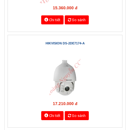
DS-2DE4220-AE3
15.360.000 đ
Chi tiết
So sánh
HIKVISION DS-2DE7174-A