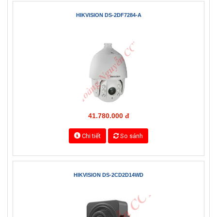
17.210.000 đ
Chi tiết
So sánh
HIKVISION DS-2DF7284-A
41.780.000 đ