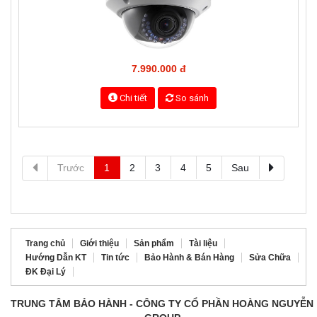
HIKVISION DS-2CD2742FWD-IS
7.990.000 đ
Chi tiết
So sánh
Trước
1
2
3
4
5
Sau