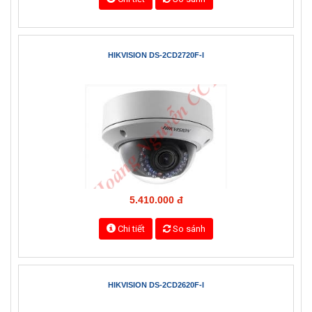
3.070.000 đ
Chi tiết
So sánh
HIKVISION DS-2CD2720F-I