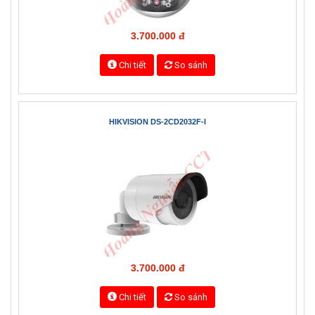
HIKVISION DS-2CD2132F-I
3.700.000 đ
Chi tiết
So sánh
HIKVISION DS-2CD2032F-I