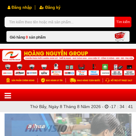
Đăng nhập
Đăng ký
Tìm kiếm
Giỏ hàng
0
sản phẩm
Hiện chưa có sản phẩm nào trong giỏ hàng của bạn
Thứ Bẩy, Ngày 8 Tháng 8 Năm 2026 -
-
17
:
34
:
41