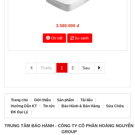
Chi tiết
So sánh
Đầu ghi 8 kênh 5in1 KBVISION KX-7108TH1
3.580.000 đ
Chi tiết
So sánh
Trước
1
2
Sau