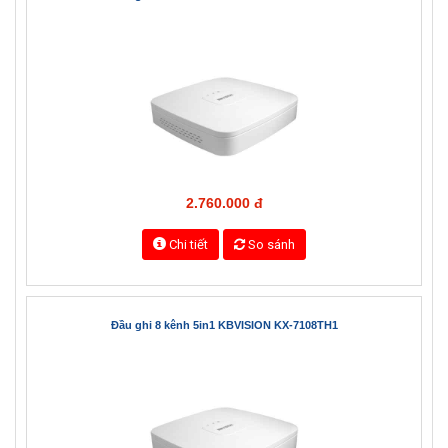
7.000.000 đ
Chi tiết
So sánh
Đầu ghi 4 kênh 5in1 KBVISION KX-7104TH1
2.760.000 đ