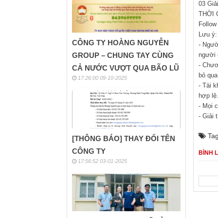
CÔNG TY HOÀNG NGUYỄN
GROUP – CHUNG TAY CÙNG
CẢ NƯỚC VƯỢT QUA BÃO LŨ
17:26:00 09-10-2025
Trang ch
MIN
[THÔNG BÁO] THAY ĐỔI TÊN
Ngày
CÔNG TY
17:56:52 03-01-2025
MINIG
Tin nó
đại lý
Cùng t
CÁCH