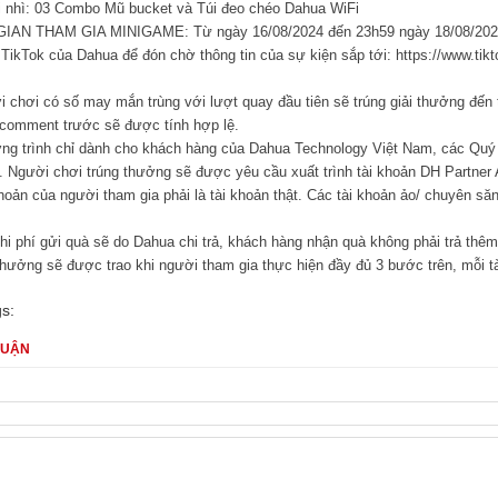
ủ
Tin tức
IGAME | ĐOÁN TÊN - NHẬN QUÀ
 đăng : 10:56:51 16-08-2024
AME | ĐOÁN TÊN - NHẬN QUÀ
ng hổi đến đây!!! Dahua tiết lộ một sự kiện sắp ra mắt trên nền tảng Tiktok 
, Nhà lắp đặt, Người dùng sản phẩm Dahua tại Việt Nam.
ham gia dự đoán tên cuộc thi để nhận quà từ Dahua.
 THỨC THAM GIA