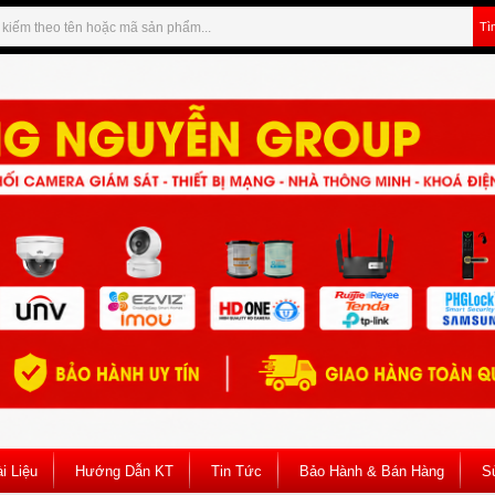
Tì
i Liệu
Hướng Dẫn KT
Tin Tức
Bảo Hành & Bán Hàng
S