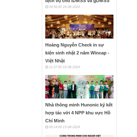
dịch vụ cho iDMSS và gDMSS
09:56:00 16-08-2024
Hoàng Nguyễn Check in sự
kiện sinh nhật 2 năm Wincap -
Việt Nhật
11:27:00 15-08-2024
Nhà thông minh Hunonic ký kết
hợp tác với 4 NPP khu vực Hồ
Chí Minh
09:14:00 13-08-2024