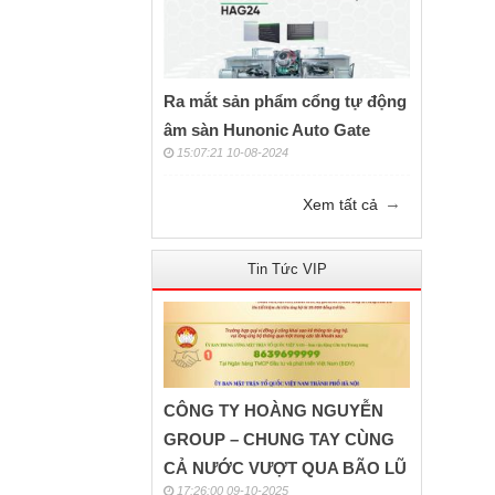
Ra mắt sản phẩm cổng tự động
âm sàn Hunonic Auto Gate
15:07:21 10-08-2024
→
Xem tất cả
Tin Tức VIP
CÔNG TY HOÀNG NGUYỄN
GROUP – CHUNG TAY CÙNG
CẢ NƯỚC VƯỢT QUA BÃO LŨ
17:26:00 09-10-2025