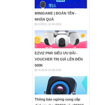
MINIGAME | ĐOÁN TÊN -
NHẬN QUÀ
10:56:51 16-08-2024
EZVIZ PNR SIÊU ƯU ĐÃI -
VOUCHER TRỊ GIÁ LÊN ĐẾN
500K
10:35:26 16-08-2024
Thông báo ngừng cung cấp