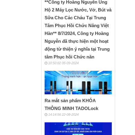
**Công ty Hoàng Nguyễn Ủng
Bước 1
Hộ 2 Máy Lọc Nước, Vở, Bút và
Bước 2
Bước 3
Sữa Cho Các Cháu Tại Trung
mắn từ
Tâm Phục Hồi Chức Năng Việt
GIẢI
Hàn** 8/7/2024, Công ty Hoàng
01 Giả
Nguyễn đã thực hiện một hoạt
03 Giả
THỜI 
động từ thiện ý nghĩa tại Trung
Follow
tâm Phục hồi Chức năn
Lưu ý:
10:50:02 05-09-2024
- Ngườ
người 
- Chươ
bỏ qua
- Tài 
hợp lệ
Ra mắt sản phẩm KHÓA
- Mọi 
THÔNG MINH TADOLock
- Giải
14:14:56 22-08-2024
Tag
BÌNH 