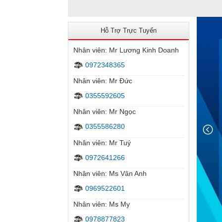
Hỗ Trợ Trực Tuyến
Nhân viên: Mr Lương Kinh Doanh
0972348365
Nhân viên: Mr Đức
0355592605
Nhân viên: Mr Ngọc
0355586280
Nhân viên: Mr Tuý
Camera Wifi quay quét trong nhà
0972641266
Nhân viên: Ms Vân Anh
0969522601
Nhân viên: Ms My
0978877823