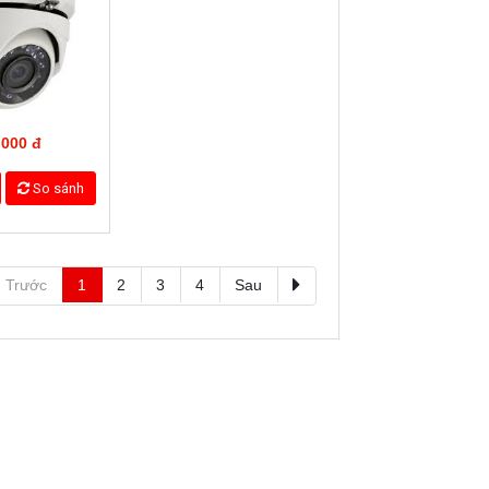
0.000 đ
1.870.000 đ
So sánh
Chi tiết
So sánh
S-2AE5223TI-A
HIKVISION DS-2AE7123TI
0.000 đ
18.710.000 đ
So sánh
Chi tiết
So sánh