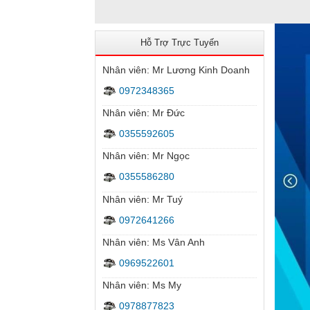
Hỗ Trợ Trực Tuyến
Nhân viên: Mr Lương Kinh Doanh
0972348365
Nhân viên: Mr Đức
0355592605
Nhân viên: Mr Ngọc
0355586280
Nhân viên: Mr Tuý
Camera Wifi quay quét trong nhà
0972641266
Nhân viên: Ms Vân Anh
0969522601
Nhân viên: Ms My
0978877823