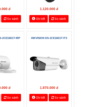
Tìm kiếm
S-2CE16C0T-IT5
HIKVISION DS-2CE56C0T-IT3