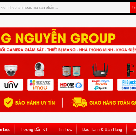
Tì
i Liệu
Hướng Dẫn KT
Tin Tức
Bảo Hành & Bán Hàng
S