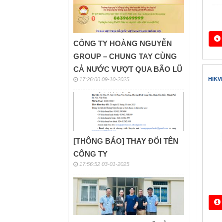
CÔNG TY HOÀNG NGUYỄN
GROUP – CHUNG TAY CÙNG
CẢ NƯỚC VƯỢT QUA BÃO LŨ
17:26:00 09-10-2025
Trang ch
[THÔNG BÁO] THAY ĐỔI TÊN
CÔNG TY
Cam
17:56:52 03-01-2025
HIK