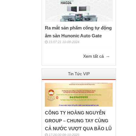
Ra mắt sản phẩm cổng tự động
âm sàn Hunonic Auto Gate
15:07:21 10-08-2024
→
Xem tất cả
Tin Tức VIP
CÔNG TY HOÀNG NGUYỄN
GROUP – CHUNG TAY CÙNG
CẢ NƯỚC VƯỢT QUA BÃO LŨ
17:26:00 09-10-2025