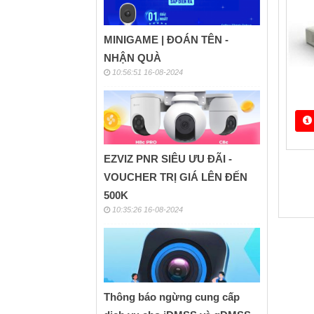
MINIGAME | ĐOÁN TÊN -
NHẬN QUÀ
10:56:51 16-08-2024
H
EZVIZ PNR SIÊU ƯU ĐÃI -
VOUCHER TRỊ GIÁ LÊN ĐẾN
500K
10:35:26 16-08-2024
Thông báo ngừng cung cấp