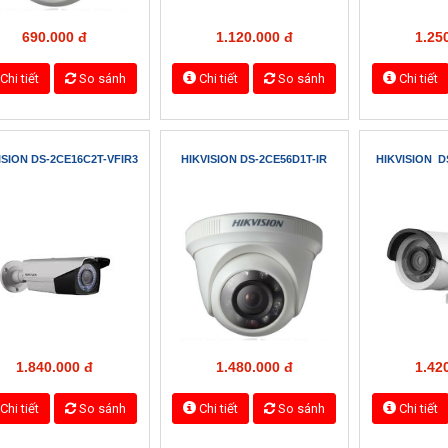
ủ
Trang sản phẩm
CAMERA HIKVISION
Camera HD
era HD
VISION DS-2CE56C0T-IR
HIKVISION DS-2CE16C0T-IT3
HIKVISION D