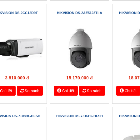
690.000 đ
1.120.000 đ
1.25
Chi tiết
So sánh
Chi tiết
So sánh
Chi tiết
ISION DS-2CE16C2T-VFIR3
HIKVISION DS-2CE56D1T-IR
HIKVISION D