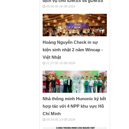
dịch vụ cho iDMSS và gDMSS
09:56:00 16-08-2024
HIK
Hoàng Nguyễn Check in sự
kiện sinh nhật 2 năm Wincap -
Việt Nhật
11:27:00 15-08-2024
Nhà thông minh Hunonic ký kết
hợp tác với 4 NPP khu vực Hồ
Chí Minh
09:14:00 13-08-2024