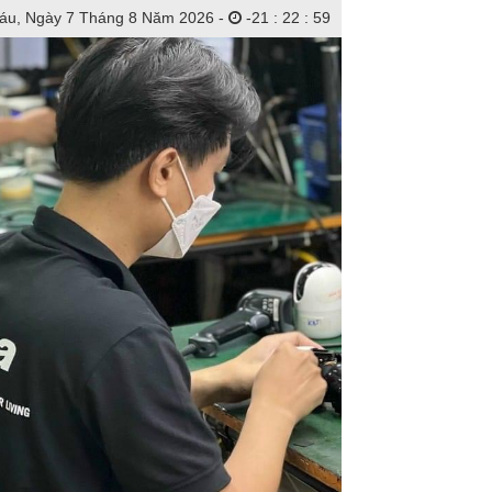
áu, Ngày 7 Tháng 8 Năm 2026 -
-
21
:
23
:
01