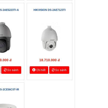
0.000 đ
1.120.000 đ
So sánh
Chi tiết
So sánh
S-2CE16D1T-IRP
HIKVISION DS-2CE16D1T-IT3