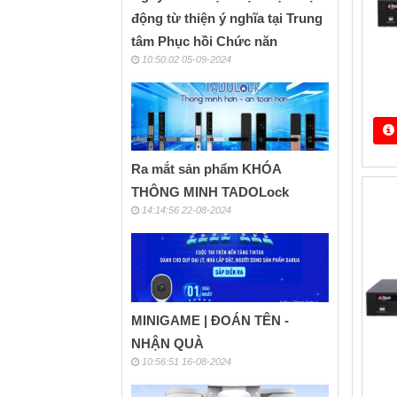
động từ thiện ý nghĩa tại Trung
tâm Phục hồi Chức năn
10:50:02 05-09-2024
Ra mắt sản phẩm KHÓA
THÔNG MINH TADOLock
14:14:56 22-08-2024
MINIGAME | ĐOÁN TÊN -
NHẬN QUÀ
10:56:51 16-08-2024