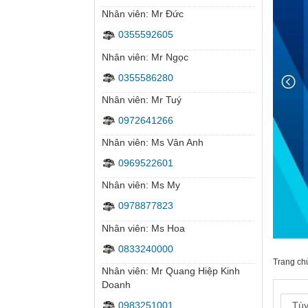
Nhân viên: Mr Đức
0355592605
Nhân viên: Mr Ngọc
0355586280
Nhân viên: Mr Tuý
Camera Wifi quay quét trong nhà
0972641266
Nhân viên: Ms Vân Anh
0969522601
Nhân viên: Ms My
0978877823
Nhân viên: Ms Hoa
0833240000
Nhân viên: Mr Quang Hiệp Kinh
Doanh
0983251001