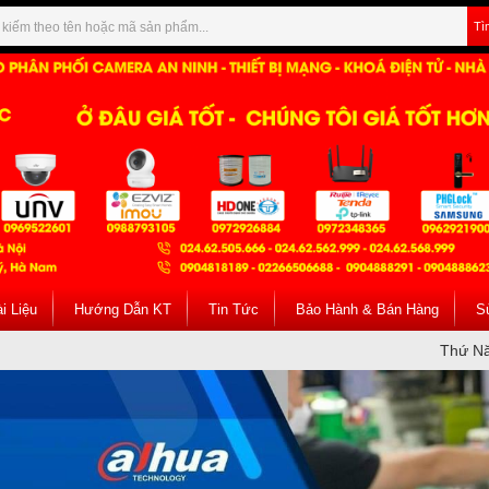
Tì
i Liệu
Hướng Dẫn KT
Tin Tức
Bảo Hành & Bán Hàng
S
Thứ Nă