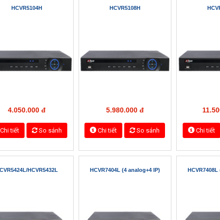
ủ
Trang sản phẩm
Camera DAHUA
Đầu ghi hình
 Ghi Hình
DAHUA NVR4104-W
DAHUA DHI-NVR4616HS-4KS2
HCVR