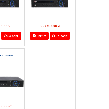
0.000 đ
5.780.000 đ
So sánh
Chi tiết
So sánh
R7204A
HCVR7208A
0.000 đ
15.580.000 đ
So sánh
Chi tiết
So sánh