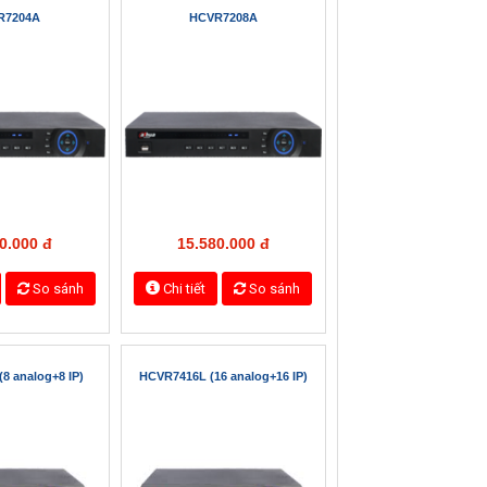
Tìm kiếm
5104HC
HCVR5108HC