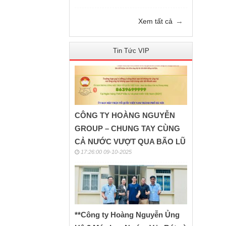
→
Xem tất cả
Tin Tức VIP
CÔNG TY HOÀNG NGUYỄN
GROUP – CHUNG TAY CÙNG
CẢ NƯỚC VƯỢT QUA BÃO LŨ
17:26:00 09-10-2025
**Công ty Hoàng Nguyễn Ủng