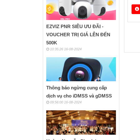
H
EZVIZ PNR SIÊU ƯU ĐÃI -
VOUCHER TRỊ GIÁ LÊN ĐẾN
500K
10:35:26 16-08-2024
Thông báo ngừng cung cấp
dịch vụ cho iDMSS và gDMSS
09:56:00 16-08-2024