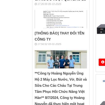
17:26:00 09-10-2025
Trang ch
[THÔNG BÁO] THAY ĐỔI TÊN
CÔNG TY
Đầu
17:56:52 03-01-2025
**Công ty Hoàng Nguyễn Ủng
Hộ 2 Máy Lọc Nước, Vở, Bút và
Sữa Cho Các Cháu Tại Trung
Tâm Phục Hồi Chức Năng Việt
Hàn** 8/7/2024, Công ty Hoàng
Nguyễn đã thực hiện một hoạt