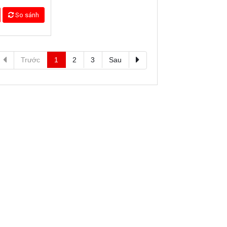
8 analog+8 IP)
HCVR7416L (16 analog+16 IP)
0.000 đ
36.470.000 đ
So sánh
Chi tiết
So sánh
R5116H-V2