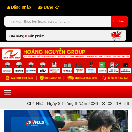
Đăng nhập
Đăng ký
Tìm kiếm
Giỏ hàng
0
sản phẩm
Hiện chưa có sản phẩm nào trong giỏ hàng của bạn
Chủ Nhật, Ngày 9 Tháng 8 Năm 2026 -
-
02
:
19
:
58