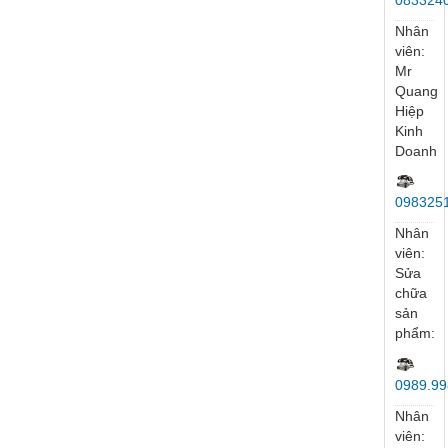
083324
Nhân
viên:
Mr
Quang
Hiệp
Kinh
Doanh
098325
Nhân
viên:
Sửa
chữa
sản
phẩm:
0989.99
Nhân
viên: