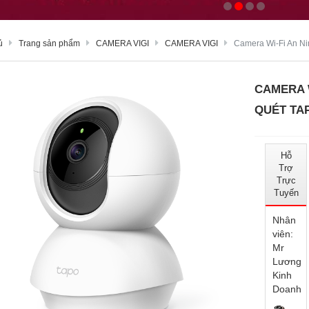
ủ
Trang sản phẩm
CAMERA VIGI
CAMERA VIGI
Camera Wi-Fi An Ni
CAMERA W
QUÉT TA
Hỗ
Trợ
Trực
Tuyến
Nhân
viên:
Mr
Lương
Kinh
Doanh