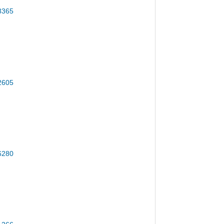
8365
2605
6280