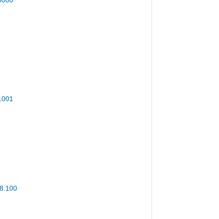
0000
1001
8.100