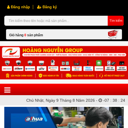
Đăng nhập
Đăng ký
Tìm kiếm
Giỏ hàng
0
sản phẩm
Hiện chưa có sản phẩm nào trong giỏ hàng của bạn
Chủ Nhật, Ngày 9 Tháng 8 Năm 2026 -
-
07
:
38
:
24