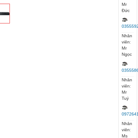
viên:
Mr
Lương
Kinh
Doanh
097234
Nhân
viên:
Mr
Đức
035559
Nhân
viên:
Mr
Ngọc
035558