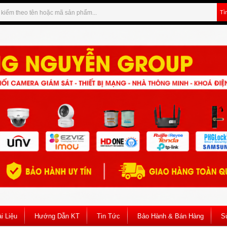
Tì
i Liệu
Hướng Dẫn KT
Tin Tức
Bảo Hành & Bán Hàng
S