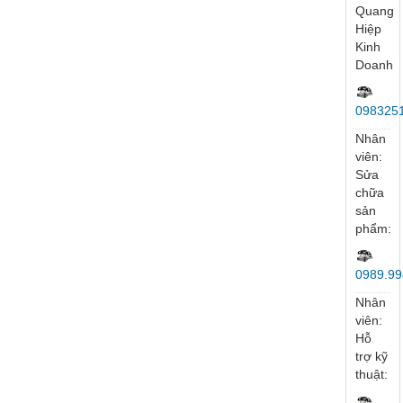
Nhân
viên:
Ms
Hoa
083324
Nhân
viên:
Mr
Quang
Hiệp
Kinh
Doanh
098325
Nhân
viên:
Sửa
chữa
sản
phẩm: