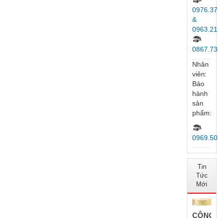
0989.99
Nhân
viên:
Hỗ
trợ kỹ
thuật:
0976.37
&
0963.21
0867.73
Nhân
viên:
Bảo
hành
sản
phẩm: