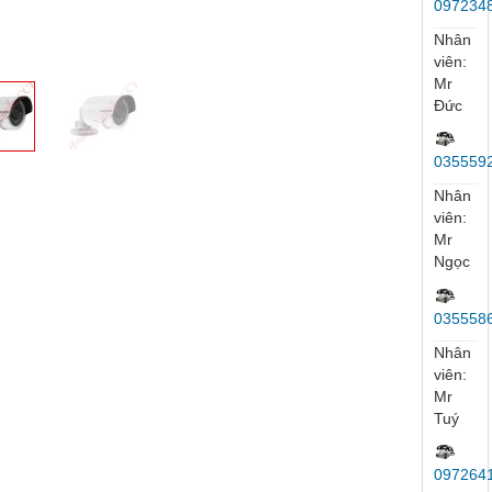
ủ
Trang sản phẩm
CAMERA HIKVISION
Camera Ip
HIKVISION DS-2
HIKVISIO
Hỗ
Trợ
Trực
Tuyến
Nhân