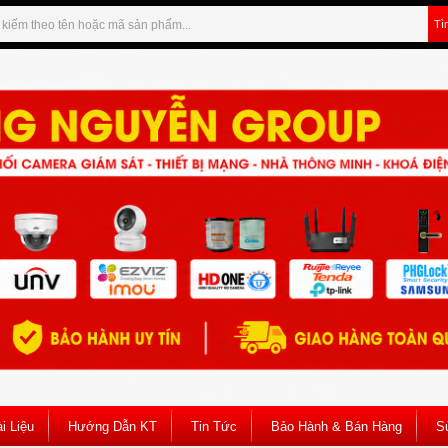
Tì
i Liệu
Hướng Dẫn KT
Tin Tức
Bảo Hành & Bán Hàng
S