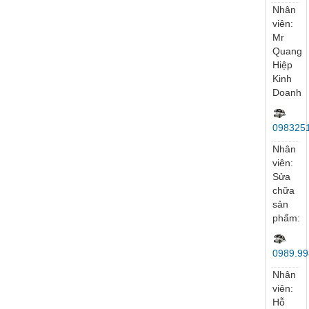
Nhân
viên:
Mr
Tuý
097264
Nhân
viên:
Ms
Vân
Anh
096952
Nhân
viên:
Ms
My
097887