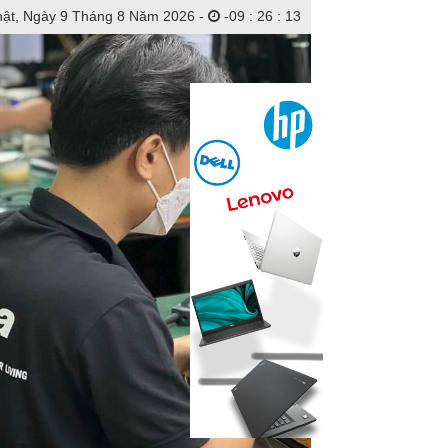
ật, Ngày 9 Tháng 8 Năm 2026 -
-
09
:
26
:
15