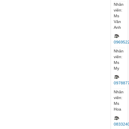
viên:
Mr
Lương
Kinh
Doanh
097234
Nhân
viên:
Mr
Đức
035559
Nhân
viên:
Mr
Ngọc
035558