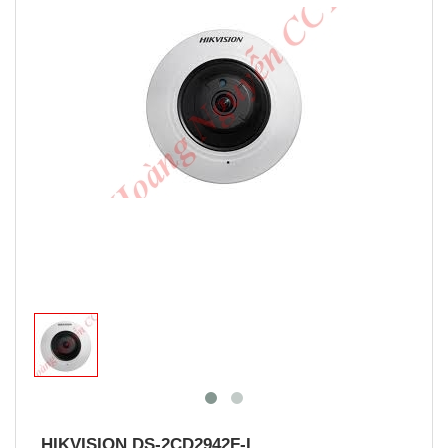
Trang chủ
Trang sản phẩm
CAMERA HIKVISION
Camera Ip
HIKVISION DS-2CD2942F-I