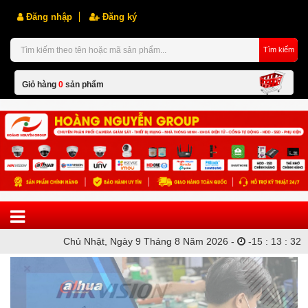
Đăng nhập
Đăng ký
Tìm kiếm
Giỏ hàng
0
sản phẩm
Hiện chưa có sản phẩm nào trong giỏ hàng của bạn
Chủ Nhật, Ngày 9 Tháng 8 Năm 2026 -
-
15
:
13
:
32