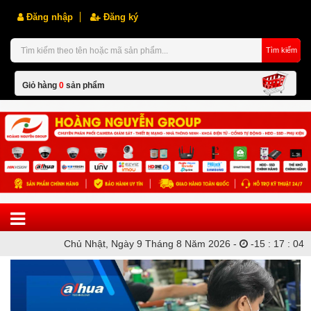
Đăng nhập
Đăng ký
Tìm kiếm
Giỏ hàng
0
sản phẩm
Hiện chưa có sản phẩm nào trong giỏ hàng của bạn
Chủ Nhật, Ngày 9 Tháng 8 Năm 2026 -
-
15
:
17
:
04