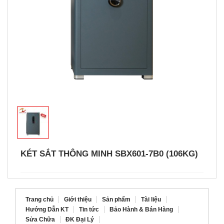
KÉT SẮT THÔNG MINH SBX601-7B0 (106KG)
Trang chủ
Giới thiệu
Sản phẩm
Tài liệu
Hướng Dẫn KT
Tin tức
Bảo Hành & Bán Hàng
Sửa Chữa
ĐK Đại Lý