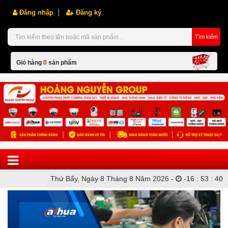
Đăng nhập
Đăng ký
Tìm kiếm
Giỏ hàng
0
sản phẩm
Hiện chưa có sản phẩm nào trong giỏ hàng của bạn
Thứ Bẩy, Ngày 8 Tháng 8 Năm 2026 -
-
16
:
53
:
40