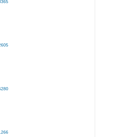
230DN
LASER CANON LBP6230DN