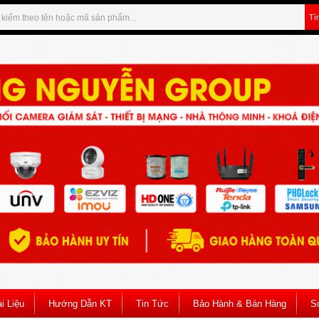
Tì
i Liệu
Hướng Dẫn KT
Tin Tức
Bảo Hành & Bán Hàng
S