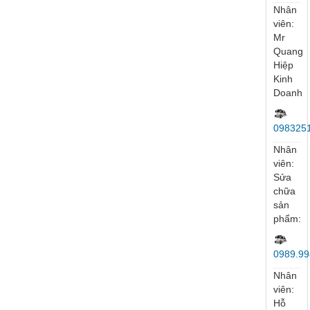
Nhân
viên:
Mr
Tuý
097264
Nhân
viên:
Ms
Vân
Anh
096952
Nhân
viên:
Ms
My
097887