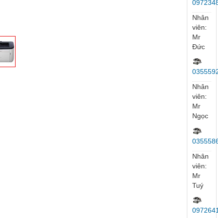
ủ
Trang sản phẩm
Máy In
Máy In Canon
Máy in laser Canon LBP6
MÁY IN 
Hỗ
Trợ
Trực
Tuyến
Nhân