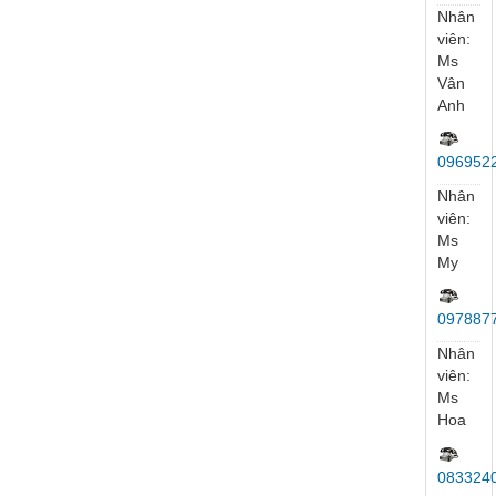
viên:
Mr
Lương
Kinh
Doanh
097234
Nhân
viên:
Mr
Đức
035559
Nhân
viên:
Mr
Ngọc
035558