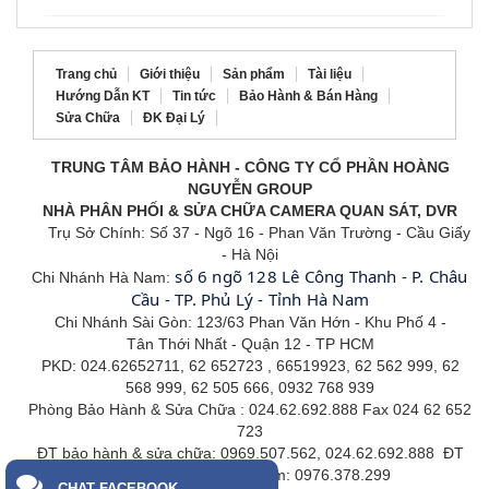
Trang chủ
Giới thiệu
Sản phẩm
Tài liệu
Hướng Dẫn KT
Tin tức
Bảo Hành & Bán Hàng
Sửa Chữa
ĐK Đại Lý
TRUNG TÂM BẢO HÀNH - CÔNG TY CỔ PHẦN HOÀNG
NGUYỄN GROUP
NHÀ PHÂN PHỐI & SỬA CHỮA CAMERA QUAN SÁT, DVR
Trụ Sở Chính: Số 37 - Ngõ 16 - Phan Văn Trường - Cầu Giấy
- Hà Nội
số 6 ngõ 128 Lê Công Thanh - P. Châu
Chi Nhánh Hà Nam:
Cầu - TP. Phủ Lý - Tỉnh Hà Nam
Chi Nhánh Sài Gòn: 123/63 Phan Văn Hớn - Khu Phố 4 -
Tân
Thới Nhất - Quận 12 - TP HCM
PKD: 024.62652711, 62 652723 , 66519923, 62 562 999, 62
568 999, 62 505 666, 0932 768 939
Phòng Bảo Hành & Sửa Chữa : 024.62.692.888 Fax 024 62 652
723
ĐT bảo hành & sửa chữa: 0969.507.562, 024.62.692.888 ĐT
CHAT FACEBOOK