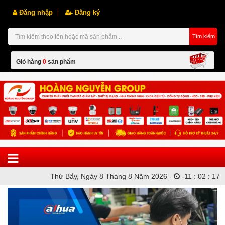
Đăng nhập
Đăng ký
Tìm kiếm
Giỏ hàng
0
sản phẩm
Hiện chưa có sản phẩm nào trong giỏ hàng của bạn
Thứ Bẩy, Ngày 8 Tháng 8 Năm 2026 -
-
11
:
02
:
18