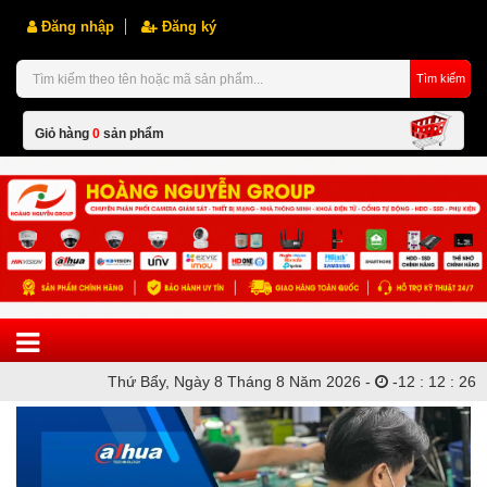
Đăng nhập
Đăng ký
Tìm kiếm
Giỏ hàng
0
sản phẩm
Hiện chưa có sản phẩm nào trong giỏ hàng của bạn
Thứ Bẩy, Ngày 8 Tháng 8 Năm 2026 -
-
12
:
12
:
26