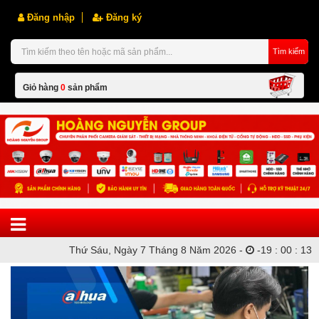
Đăng nhập
Đăng ký
Tìm kiếm
Giỏ hàng
0
sản phẩm
Hiện chưa có sản phẩm nào trong giỏ hàng của bạn
Thứ Sáu, Ngày 7 Tháng 8 Năm 2026 -
-
19
:
00
:
13