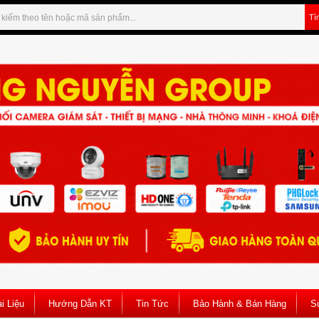
Tì
i Liệu
Hướng Dẫn KT
Tin Tức
Bảo Hành & Bán Hàng
S