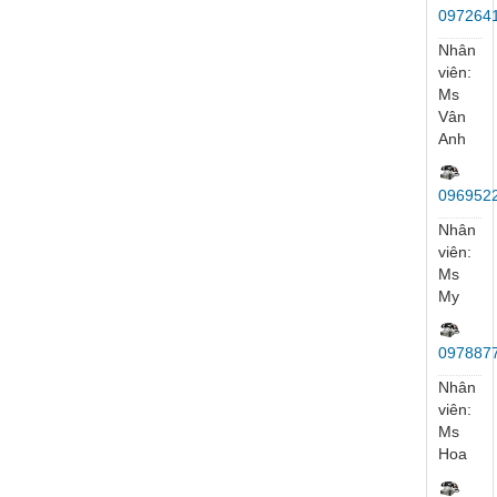
Nhân
viên:
Mr
Lương
Kinh
Doanh
097234
Nhân
viên:
Mr
Đức
035559
Nhân
viên:
Mr
Ngọc