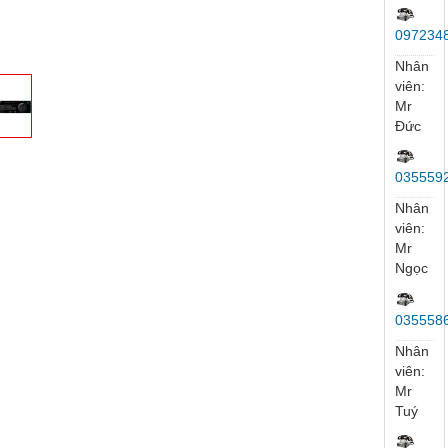
ủ
Trang sản phẩm
Camera KBVision
Đầu Ghi Hình NVR
Đầu ghi 32
ĐẦU GHI 
4K8832N2
Hỗ
Trợ
Trực
Tuyến