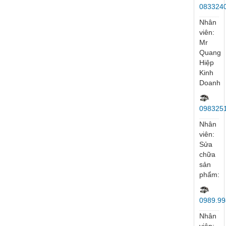
035558
Nhân
viên:
Mr
Tuý
097264
Nhân
viên:
Ms
Vân
Anh
096952
Nhân
viên:
Ms
My