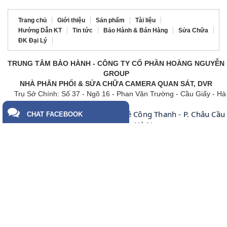
Trang chủ
Giới thiệu
Sản phẩm
Tài liệu
Hướng Dẫn KT
Tin tức
Bảo Hành & Bán Hàng
Sửa Chữa
ĐK Đại Lý
TRUNG TÂM BẢO HÀNH - CÔNG TY CỔ PHẦN HOÀNG NGUYỄN
GROUP
NHÀ PHÂN PHỐI & SỬA CHỮA CAMERA QUAN SÁT, DVR
Trụ Sở Chính: Số 37 - Ngõ 16 - Phan Văn Trường - Cầu Giấy - Hà
Nội
số 6 ngõ 128 Lê Công Thanh - P. Châu Cầu
Chi Nhánh Hà Nam:
CHAT FACEBOOK
- TP. Phủ Lý - Tỉnh Hà Nam
Chi Nhánh Sài Gòn: 123/63 Phan Văn Hớn - Khu Phố 4 - Tân
Thới
Nhất - Quận 12 - TP HCM
PKD: 024.62652711, 62 652723 , 66519923, 62 562 999, 62 568
999, 62 505 666, 0932 768 939
Phòng Bảo Hành & Sửa Chữa : 024.62.692.888 Fax 024 62 652 723
ĐT bảo hành & sửa chữa: 0969.507.562, 024.62.692.888 ĐT tư vấn
kỹ thuật phần mềm: 0976.378.299
DỊCH VỤ SỬA LAPTOP SỐ 1 VIỆT NAM
Trụ sở chính: Số 111, Phố Lê Thanh Nghị, TP. Hà Nội