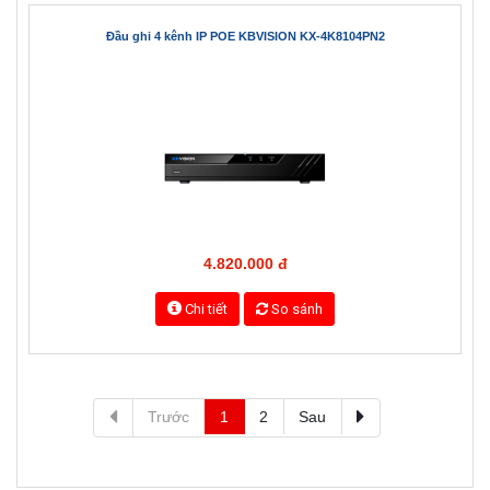
Đầu ghi 4 kênh IP POE KBVISION KX-4K8104PN2
4.820.000 đ
Chi tiết
So sánh
Trước
1
2
Sau