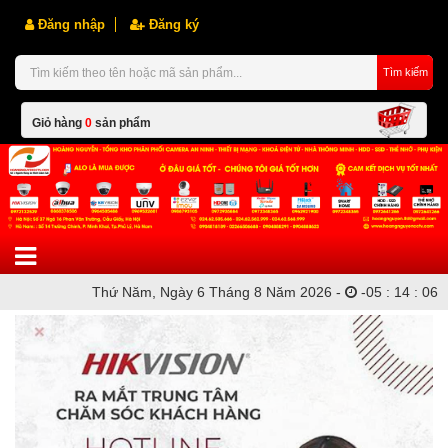
Đăng nhập
Đăng ký
Tìm kiếm
Giỏ hàng
0
sản phẩm
Hiện chưa có sản phẩm nào trong giỏ hàng của bạn
Thứ Năm, Ngày 6 Tháng 8 Năm 2026 -
-
05
:
14
:
07