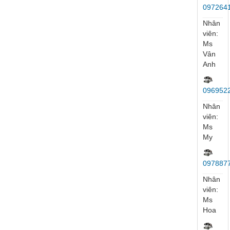
Nhân
viên:
Mr
Lương
Kinh
Doanh
097234
Nhân
viên:
Mr
Đức
035559
Nhân
viên:
Mr
Ngọc