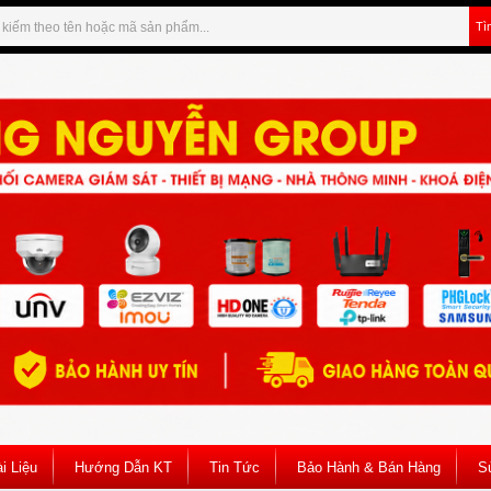
Tì
i Liệu
Hướng Dẫn KT
Tin Tức
Bảo Hành & Bán Hàng
S