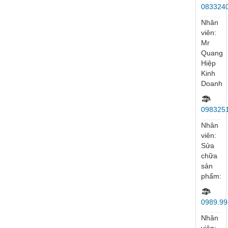
035558
Nhân
viên:
Mr
Tuý
097264
Nhân
viên:
Ms
Vân
Anh
096952
Nhân
viên:
Ms
My