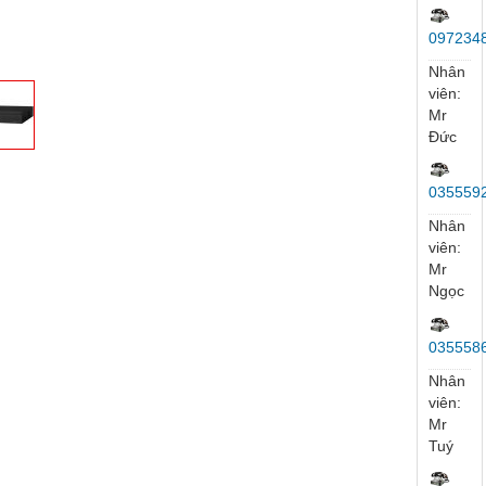
ủ
Trang sản phẩm
Camera KBVision
Đầu Ghi Hình NVR
Đầu ghi 64
ĐẦU GHI 
4K8864N3
Hỗ
Trợ
Trực
Tuyến