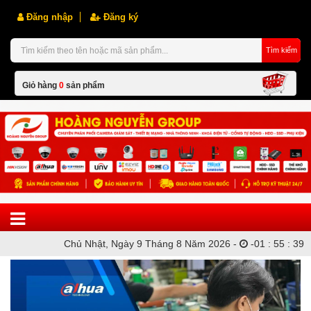
Đăng nhập
Đăng ký
Tìm kiếm
Giỏ hàng
0
sản phẩm
Hiện chưa có sản phẩm nào trong giỏ hàng của bạn
Chủ Nhật, Ngày 9 Tháng 8 Năm 2026 -
-
01
:
55
:
39