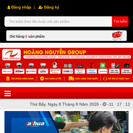
Đăng nhập
Đăng ký
Tìm kiếm
Giỏ hàng
0
sản phẩm
Hiện chưa có sản phẩm nào trong giỏ hàng của bạn
Thứ Bẩy, Ngày 8 Tháng 8 Năm 2026 -
-
11
:
17
:
12