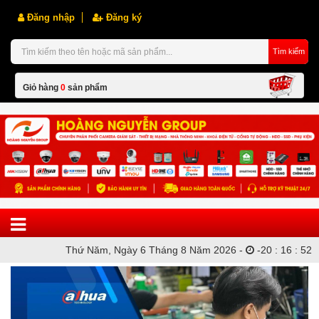
Đăng nhập
Đăng ký
Tìm kiếm
Giỏ hàng
0
sản phẩm
Hiện chưa có sản phẩm nào trong giỏ hàng của bạn
Thứ Năm, Ngày 6 Tháng 8 Năm 2026 -
-
20
:
16
:
52