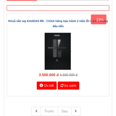
- 23%
Khoá vân tay KAADAS M5 - Chính hãng bảo hành 2 năm lỗi 1 đổi 1 tháng
đầu tiên
3.500.000 đ
4.600.000 đ
Chi tiết
So sánh
Trước
Sau