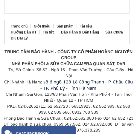
Trang chủ
Giới thiệu
Sản phẩm
Tài liệu
Hướng Dẫn KT
Tin tức
Bảo Hành & Bán Hàng
Sửa Chữa
ĐK Đại Lý
TRUNG TÂM BẢO HÀNH - CÔNG TY CỔ PHẦN HOÀNG NGUYỄN
GROUP
NHÀ PHÂN PHỐI & SỬA CHỮA CAMERA QUAN SÁT, DVR
Trụ Sở Chính: Số 37 - Ngõ 16 - Phan Văn Trường - Cầu Giấy - Hà
Nội
số 6 ngõ 128 Lê Công Thanh - P. Châu Cầu
Chi Nhánh Hà Nam:
- TP. Phủ Lý - Tỉnh Hà Nam
Chi Nhánh Sài Gòn: 123/63 Phan Văn Hớn - Khu Phố 4 - Tân
Thới
Nhất - Quận 12 - TP HCM
PKD: 024.62652711, 62 652723 , 66519923, 62 562 999, 62 568
999, 62 505 666, 0932 768 939
Phòng Bảo Hành & Sửa Chữa : 024.62.692.888 Fax 024 62 652 723
ĐT bảo hành & sửa chữa: 0969.507.562, 024.62.692.888 ĐT tư vấn
kỹ thuật phần mềm: 0976.378.299
CHAT FACEBOOK