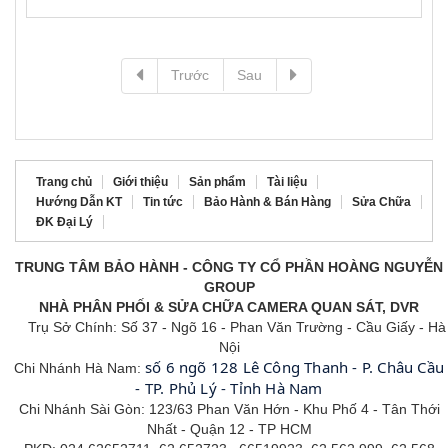
Trước
Sau
Trang chủ
Giới thiệu
Sản phẩm
Tài liệu
Hướng Dẫn KT
Tin tức
Bảo Hành & Bán Hàng
Sửa Chữa
ĐK Đại Lý
TRUNG TÂM BẢO HÀNH - CÔNG TY CỔ PHẦN HOÀNG NGUYỄN
GROUP
NHÀ PHÂN PHỐI & SỬA CHỮA CAMERA QUAN SÁT, DVR
Trụ Sở Chính: Số 37 - Ngõ 16 - Phan Văn Trường - Cầu Giấy - Hà
Nội
số 6 ngõ 128 Lê Công Thanh - P. Châu Cầu
Chi Nhánh Hà Nam:
- TP. Phủ Lý - Tỉnh Hà Nam
Chi Nhánh Sài Gòn: 123/63 Phan Văn Hớn - Khu Phố 4 - Tân
Thới
Nhất - Quận 12 - TP HCM