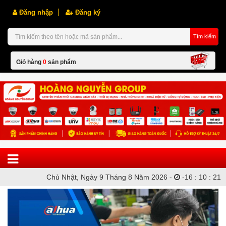
Đăng nhập
Đăng ký
Tìm kiếm
Giỏ hàng
0
sản phẩm
Hiện chưa có sản phẩm nào trong giỏ hàng của bạn
Chủ Nhật, Ngày 9 Tháng 8 Năm 2026 -
-
16
:
10
:
21