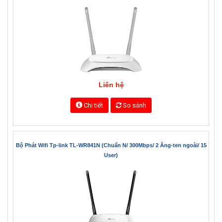
Liên hệ
Chi tiết
So sánh
Bộ Phát Wifi Tp-link TL-WR841N (Chuẩn N/ 300Mbps/ 2 Ăng-ten ngoài/ 15
User)