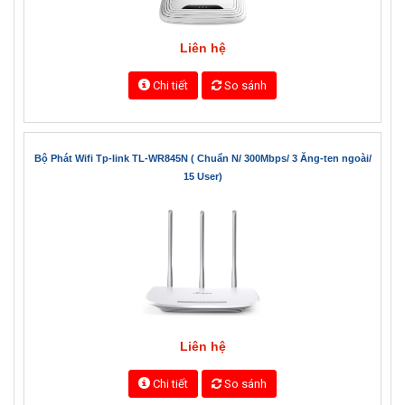
Liên hệ
Chi tiết
So sánh
Bộ Phát Wifi Tp-link TL-WR845N ( Chuẩn N/ 300Mbps/ 3 Ăng-ten ngoài/
15 User)
Liên hệ
Chi tiết
So sánh