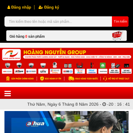
Đăng nhập
Đăng ký
Tìm kiếm
Giỏ hàng
0
sản phẩm
Hiện chưa có sản phẩm nào trong giỏ hàng của bạn
Thứ Năm, Ngày 6 Tháng 8 Năm 2026 -
-
20
:
16
:
41