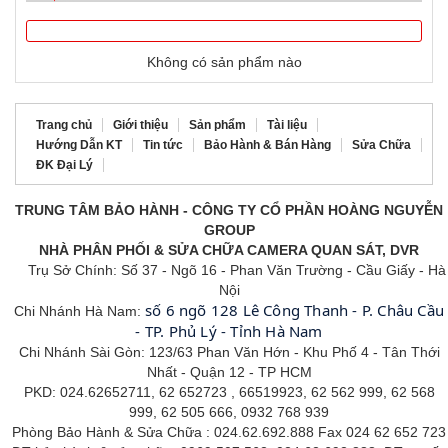
Không có sản phẩm nào
Trang chủ
Giới thiệu
Sản phẩm
Tài liệu
Hướng Dẫn KT
Tin tức
Bảo Hành & Bán Hàng
Sửa Chữa
ĐK Đại Lý
TRUNG TÂM BẢO HÀNH - CÔNG TY CỔ PHẦN HOÀNG NGUYỄN
GROUP
NHÀ PHÂN PHỐI & SỬA CHỮA CAMERA QUAN SÁT, DVR
Trụ Sở Chính: Số 37 - Ngõ 16 - Phan Văn Trường - Cầu Giấy - Hà
Nội
số 6 ngõ 128 Lê Công Thanh - P. Châu Cầu
Chi Nhánh Hà Nam:
- TP. Phủ Lý - Tỉnh Hà Nam
Chi Nhánh Sài Gòn: 123/63 Phan Văn Hớn - Khu Phố 4 - Tân
Thới
Nhất - Quận 12 - TP HCM
PKD: 024.62652711, 62 652723 , 66519923, 62 562 999, 62 568
999, 62 505 666, 0932 768 939
Phòng Bảo Hành & Sửa Chữa : 024.62.692.888 Fax 024 62 652 723